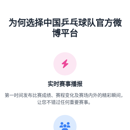
为何选择中国乒乓球队官方微
博平台
实时赛事播报
第一时间发布比赛成绩、赛程变化及赛场内外的精彩瞬间，
让您不错过任何重要赛事。