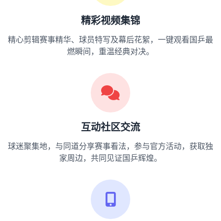
精彩视频集锦
精心剪辑赛事精华、球员特写及幕后花絮，一键观看国乒最
燃瞬间，重温经典对决。
互动社区交流
球迷聚集地，与同道分享赛事看法，参与官方活动，获取独
家周边，共同见证国乒辉煌。