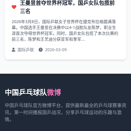
王曼昱首夺世界杯冠军，国乒女队包揽前
三名
2026年3月8日，国际乒联女子世界杯在捷克布拉格圆满落
幕。中国选手王曼昱在决赛中以4-1战胜队友陈梦，职业生
涯首次夺得世界杯冠军。同时，国乒女队包揽了本次比赛的
前三名，陈梦和王艺迪分获亚军和季军...
国际乒联
2026-03-09
中国乒乓球队
微博
中国乒乓球队官方微博平台，提供最新最全的乒乓球赛事资
讯，第一时间播报国乒战况，分享乒乓球运动的乐趣与激
情。